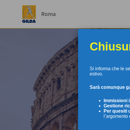
Vai
al
Roma
contenuto
Chiusur
Si informa che le s
estivo.
S
arà comunque gar
GI
Immissioni 
Gestione ric
Per
quesiti 
l’argomento 