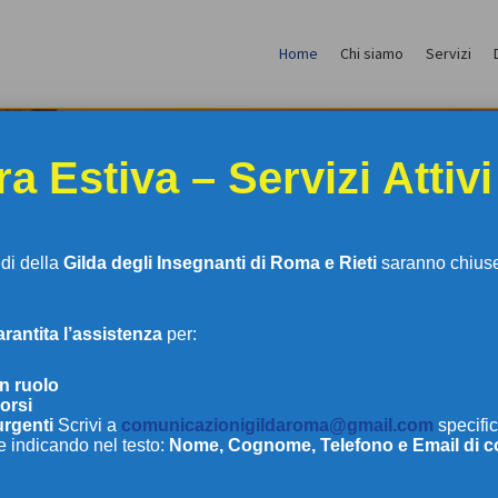
Home
Chi siamo
Servizi
a Estiva – Servizi Attivi
edi della
Gilda degli Insegnanti di Roma e Rieti
saranno chiuse 
antita l’assistenza
per:
LDA DEGLI INSEGNAN
in ruolo
orsi
urgenti
Scrivi a
comunicazionigildaroma@gmail.com
specific
e indicando nel testo:
Nome, Cognome, Telefono e Email di c
DI ROMA E RIETI