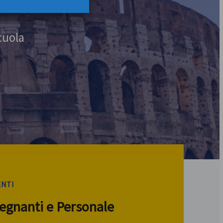
cuola
ENTI
segnanti e Personale