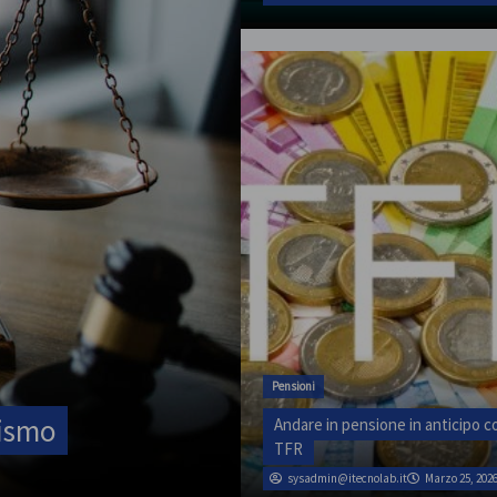
Pensioni
Andare in pensione in anticipo co
TFR
sysadmin@itecnolab.it
Marzo 25, 202