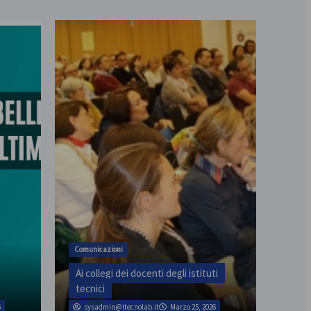
assemblea provinciale il 31
Comunicazioni
Ai collegi dei docenti degli istituti
tecnici
6
sysadmin@itecnolab.it
Marzo 25, 2026