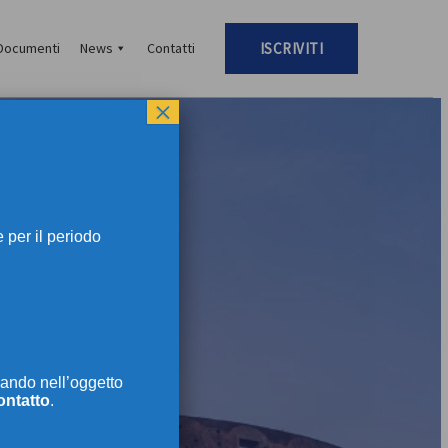
Documenti
News
Contatti
ISCRIVITI
×
per il periodo
TI
ando nell’oggetto
ontatto
.