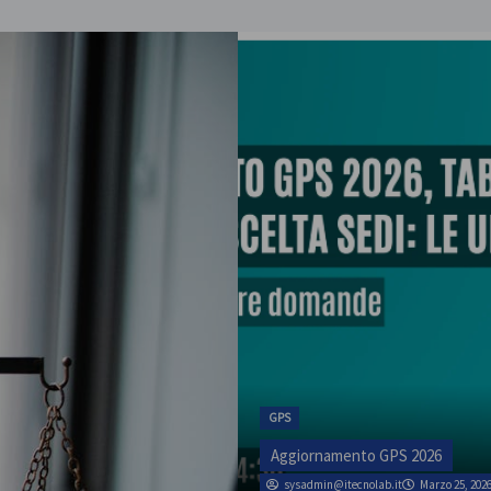
ATA
rso la scuola
SINATAS Venezia, 
luglio
GPS
admin
Marzo 1, 2026
Aggiornamento GPS 2026
sysadmin@itecnolab.it
Marzo 25, 202