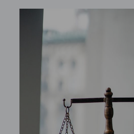
Comunicazioni
Riforma degli istituti tecnici: ve
iperliberista
admin
Marzo 1, 2026