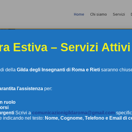
Home
Chi siamo
Servizi
a Estiva – Servizi Attivi
edi della
Gilda degli Insegnanti di Roma e Rieti
saranno chiuse 
antita l’assistenza
per:
LDA DEGLI INSEGNAN
in ruolo
orsi
urgenti
Scrivi a
comunicazionigildaroma@gmail.com
specific
e indicando nel testo:
Nome, Cognome, Telefono e Email di c
DI ROMA E RIETI