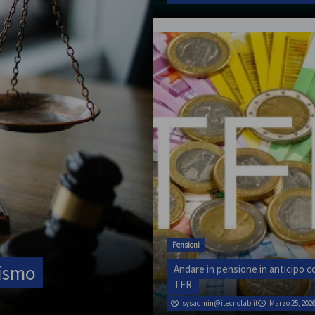
Pensioni
Andare in pensione in anticipo co
TFR
sysadmin@itecnolab.it
Marzo 25, 202