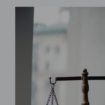
Comunicazioni
Riforma degli istituti tecnici: ve
iperliberista
admin
Marzo 1, 2026