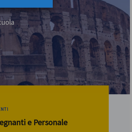
cuola
ENTI
segnanti e Personale