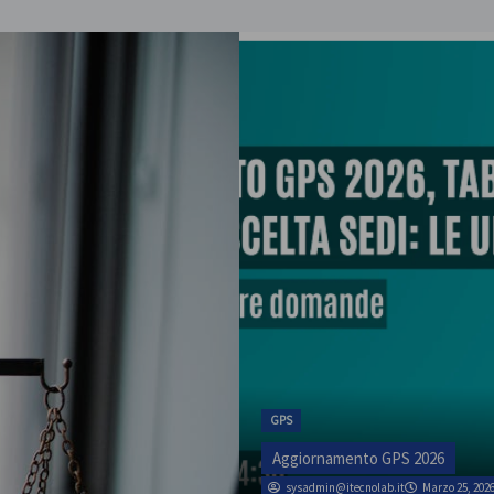
ATA
rso la scuola
SINATAS Venezia, 
luglio
GPS
admin
Marzo 1, 2026
Aggiornamento GPS 2026
sysadmin@itecnolab.it
Marzo 25, 202