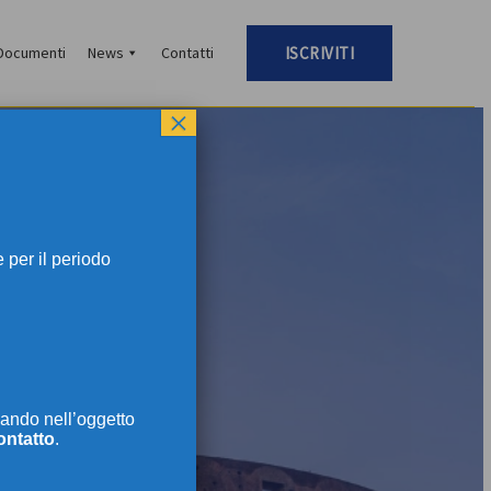
Documenti
News
Contatti
ISCRIVITI
×
per il periodo
TI
ando nell’oggetto
ontatto
.