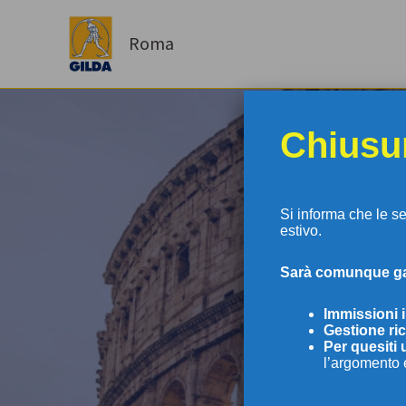
Vai
al
Roma
contenuto
Chiusur
Si informa che le s
estivo.
S
arà comunque gar
GI
Immissioni 
Gestione ric
Per
quesiti 
l’argomento 