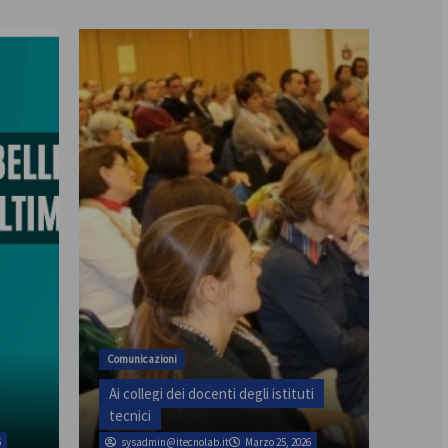
assemblea provinciale il 31
Comunicazioni
Ai collegi dei docenti degli istituti
tecnici
6
sysadmin@itecnolab.it
Marzo 25, 2026