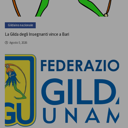
Gildains nazionale
La Gilda degli Insegnanti vince a Bari
Agosto 5, 2026