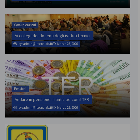
Comunicazioni
Ai collegi dei docenti degli istituti tecnici
sysadmin@itecnolab.it
Marzo 25, 2026
Pensioni
Andare in pensione in anticipo con il TFR
sysadmin@itecnolab.it
Marzo 25, 2026