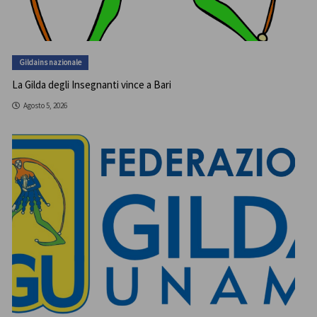
Gildains nazionale
La Gilda degli Insegnanti vince a Bari
Agosto 5, 2026