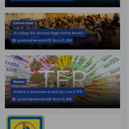
Comunicazioni
Ai collegi dei docenti degli istituti tecnici
sysadmin@itecnolab.it
Marzo 25, 2026
Pensioni
Andare in pensione in anticipo con il TFR
sysadmin@itecnolab.it
Marzo 25, 2026