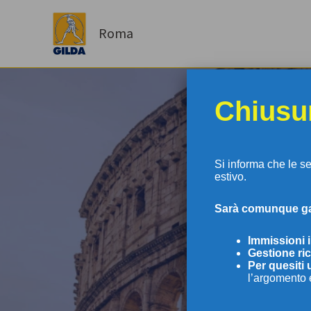
Vai
al
Roma
contenuto
Chiusur
Si informa che le s
estivo.
S
arà comunque gar
GI
Immissioni 
Gestione ric
Per
quesiti 
l’argomento 