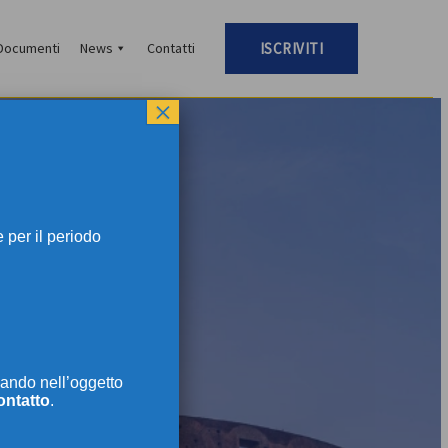
Documenti
News
Contatti
ISCRIVITI
×
per il periodo
TI
ando nell’oggetto
ontatto
.