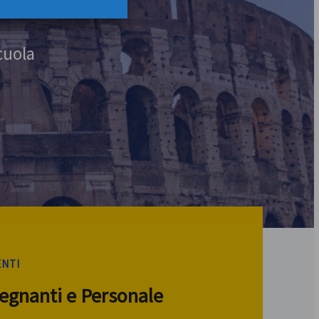
cuola
ENTI
segnanti e Personale