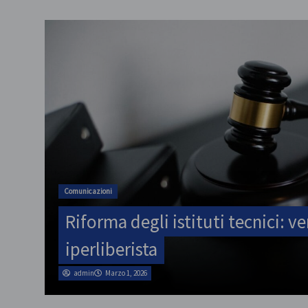
ATA
SINATAS Venezia, assemblea prov
luglio
admin
Marzo 1, 2026