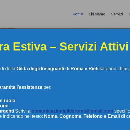
Home
Chi siamo
Servizi
a Estiva – Servizi Attivi
edi della
Gilda degli Insegnanti di Roma e Rieti
saranno chiuse 
antita l’assistenza
per:
LDA DEGLI INSEGNAN
in ruolo
orsi
urgenti
Scrivi a
comunicazionigildaroma@gmail.com
specific
e indicando nel testo:
Nome, Cognome, Telefono e Email di c
DI ROMA E RIETI