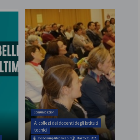
Comunicazioni
Ai collegi dei docenti degli istituti
tecnici
6
sysadmin@itecnolab.it
Marzo 25, 2026