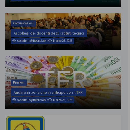
Comunicazioni
Ai collegi dei docenti degli istituti tecnici
sysadmin@itecnolab.it
Marzo 25, 2026
Pensioni
Andare in pensione in anticipo con il TFR
sysadmin@itecnolab.it
Marzo 25, 2026