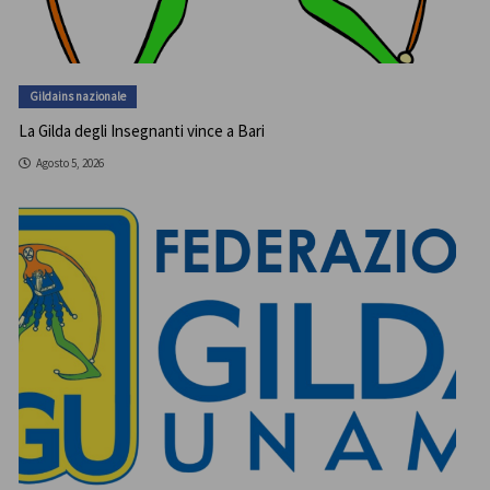
Gildains nazionale
La Gilda degli Insegnanti vince a Bari
Agosto 5, 2026