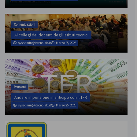
Comunicazioni
Ai collegi dei docenti degli istituti tecnici
sysadmin@itecnolab.it
Marzo 25, 2026
Pensioni
Andare in pensione in anticipo con il TFR
sysadmin@itecnolab.it
Marzo 25, 2026