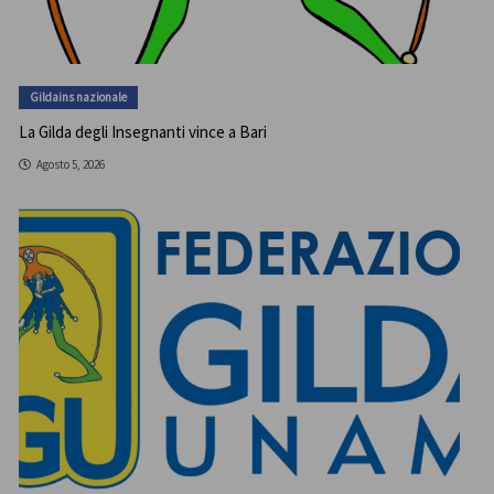
Gildains nazionale
La Gilda degli Insegnanti vince a Bari
Agosto 5, 2026