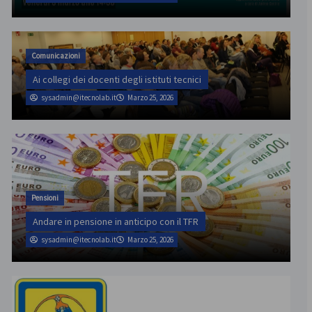
Comunicazioni
Ai collegi dei docenti degli istituti tecnici
sysadmin@itecnolab.it
Marzo 25, 2026
Pensioni
Andare in pensione in anticipo con il TFR
sysadmin@itecnolab.it
Marzo 25, 2026