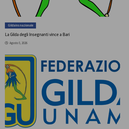
Gildains nazionale
La Gilda degli Insegnanti vince a Bari
Agosto 5, 2026