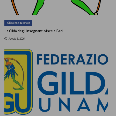
Gildains nazionale
La Gilda degli Insegnanti vince a Bari
Agosto 5, 2026