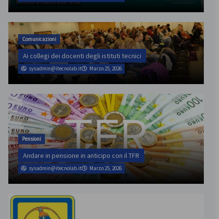
Comunicazioni
Ai collegi dei docenti degli istituti tecnici
sysadmin@itecnolab.it
Marzo 25, 2026
Pensioni
Andare in pensione in anticipo con il TFR
sysadmin@itecnolab.it
Marzo 25, 2026