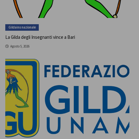
Gildains nazionale
La Gilda degli Insegnanti vince a Bari
Agosto 5, 2026