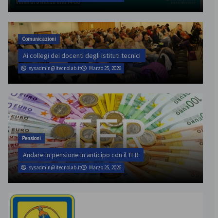
Comunicazioni
Ai collegi dei docenti degli istituti tecnici
sysadmin@itecnolab.it
Marzo 25, 2026
Pensioni
Andare in pensione in anticipo con il TFR
sysadmin@itecnolab.it
Marzo 25, 2026