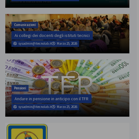
Comunicazioni
Ai collegi dei docenti degli istituti tecnici
sysadmin@itecnolab.it
Marzo 25, 2026
Pensioni
Andare in pensione in anticipo con il TFR
sysadmin@itecnolab.it
Marzo 25, 2026