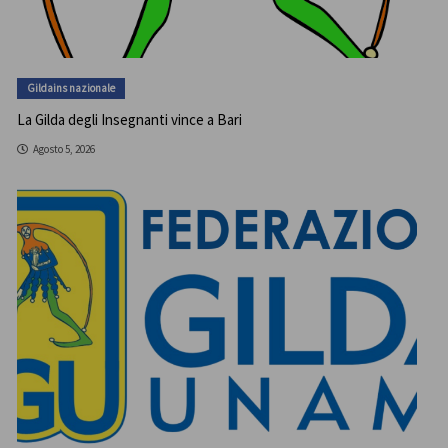
Gildains nazionale
La Gilda degli Insegnanti vince a Bari
Agosto 5, 2026