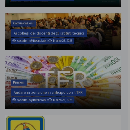
Comunicazioni
Ai collegi dei docenti degli istituti tecnici
sysadmin@itecnolab.it
Marzo 25, 2026
Pensioni
Andare in pensione in anticipo con il TFR
sysadmin@itecnolab.it
Marzo 25, 2026