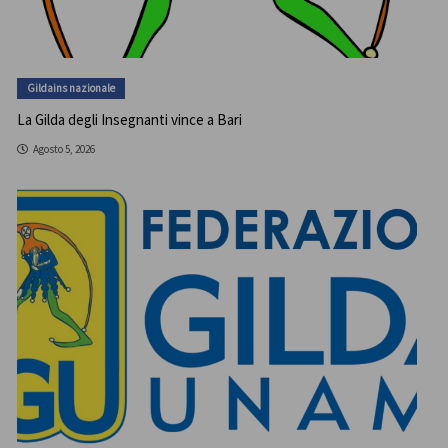
Gildains nazionale
La Gilda degli Insegnanti vince a Bari
Agosto 5, 2026