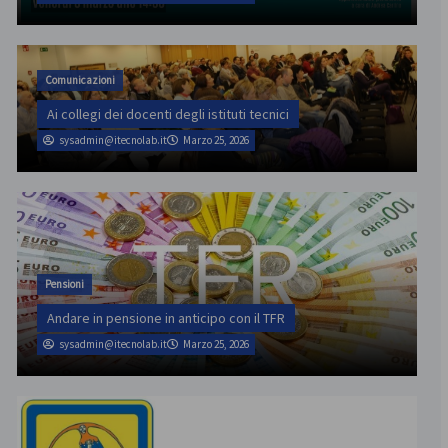
Comunicazioni
Ai collegi dei docenti degli istituti tecnici
sysadmin@itecnolab.it
Marzo 25, 2026
Pensioni
Andare in pensione in anticipo con il TFR
sysadmin@itecnolab.it
Marzo 25, 2026