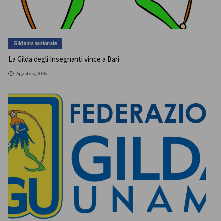
Gildains nazionale
La Gilda degli Insegnanti vince a Bari
Agosto 5, 2026