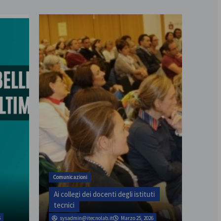
Comunicazioni
Ai collegi dei docenti degli istituti
tecnici
6
sysadmin@itecnolab.it
Marzo 25, 2026