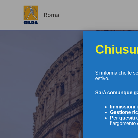
Vai
al
Roma
contenuto
Chiusur
Si informa che le s
estivo.
S
arà comunque gar
GI
Immissioni 
Gestione ric
Per
quesiti 
l’argomento 