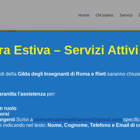
Home
Chi siamo
Servizi
a Estiva – Servizi Attivi
edi della
Gilda degli Insegnanti di Roma e Rieti
saranno chiuse 
antita l’assistenza
per:
LDA DEGLI INSEGNAN
in ruolo
orsi
urgenti
Scrivi a
comunicazionigildaroma@gmail.com
specific
e indicando nel testo:
Nome, Cognome, Telefono e Email di c
DI ROMA E RIETI