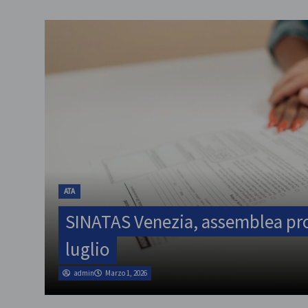
ATA
SINATAS Venezia, assemblea prov
luglio
admin
Marzo 1, 2026