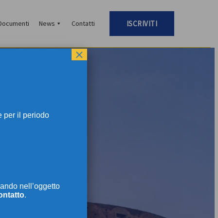
Documenti
News
Contatti
ISCRIVITI
×
per il periodo
TI
ando nell’oggetto
ontatto
.