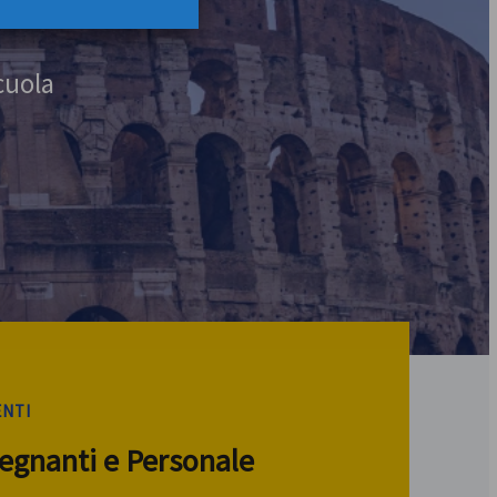
cuola
ENTI
segnanti e Personale