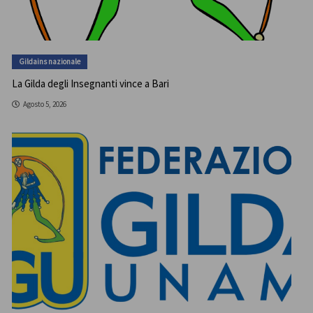
Gildains nazionale
La Gilda degli Insegnanti vince a Bari
Agosto 5, 2026