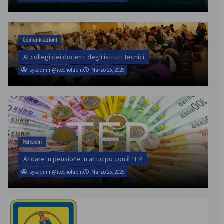
Comunicazioni
Ai collegi dei docenti degli istituti tecnici
sysadmin@itecnolab.it
Marzo 25, 2026
Pensioni
Andare in pensione in anticipo con il TFR
sysadmin@itecnolab.it
Marzo 25, 2026