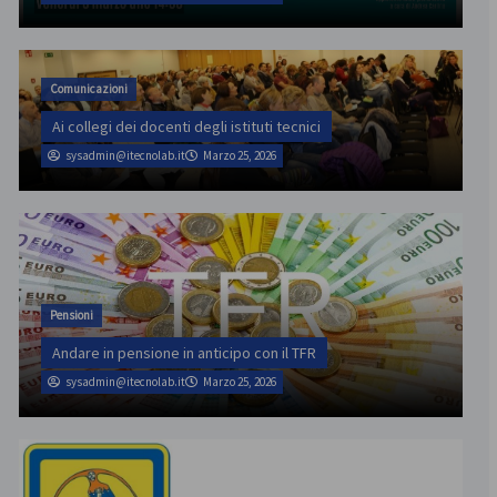
Comunicazioni
Ai collegi dei docenti degli istituti tecnici
sysadmin@itecnolab.it
Marzo 25, 2026
Pensioni
Andare in pensione in anticipo con il TFR
sysadmin@itecnolab.it
Marzo 25, 2026