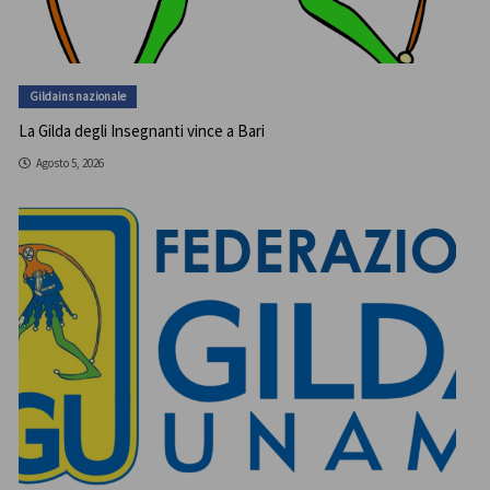
Gildains nazionale
La Gilda degli Insegnanti vince a Bari
Agosto 5, 2026