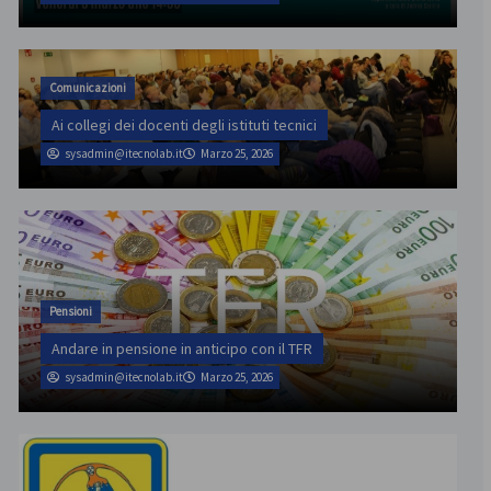
Comunicazioni
Ai collegi dei docenti degli istituti tecnici
sysadmin@itecnolab.it
Marzo 25, 2026
Pensioni
Andare in pensione in anticipo con il TFR
sysadmin@itecnolab.it
Marzo 25, 2026