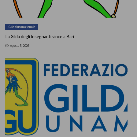
Gildains nazionale
La Gilda degli Insegnanti vince a Bari
Agosto 5, 2026