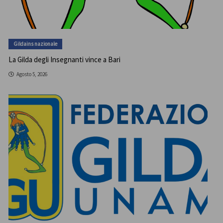
Gildains nazionale
La Gilda degli Insegnanti vince a Bari
Agosto 5, 2026