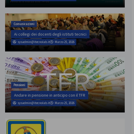
Comunicazioni
Ai collegi dei docenti degli istituti tecnici
sysadmin@itecnolab.it
Marzo 25, 2026
Pensioni
Andare in pensione in anticipo con il TFR
sysadmin@itecnolab.it
Marzo 25, 2026