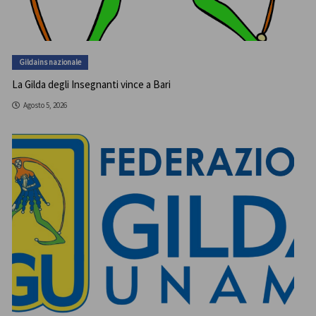
Gildains nazionale
La Gilda degli Insegnanti vince a Bari
Agosto 5, 2026