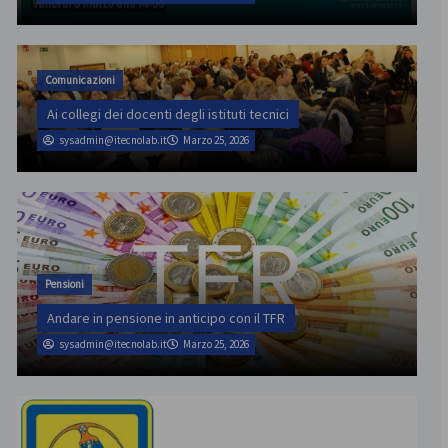
Comunicazioni
Ai collegi dei docenti degli istituti tecnici
sysadmin@itecnolab.it
Marzo 25, 2026
Pensioni
Andare in pensione in anticipo con il TFR
sysadmin@itecnolab.it
Marzo 25, 2026