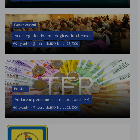
Comunicazioni
Ai collegi dei docenti degli istituti tecnici
sysadmin@itecnolab.it
Marzo 25, 2026
Pensioni
Andare in pensione in anticipo con il TFR
sysadmin@itecnolab.it
Marzo 25, 2026