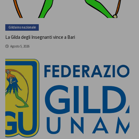
Gildains nazionale
La Gilda degli Insegnanti vince a Bari
Agosto 5, 2026