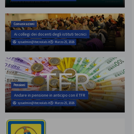
Comunicazioni
Ai collegi dei docenti degli istituti tecnici
sysadmin@itecnolab.it
Marzo 25, 2026
Pensioni
Andare in pensione in anticipo con il TFR
sysadmin@itecnolab.it
Marzo 25, 2026