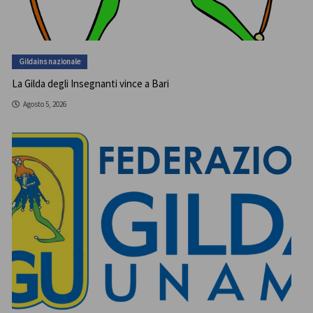
Gildains nazionale
La Gilda degli Insegnanti vince a Bari
Agosto 5, 2026