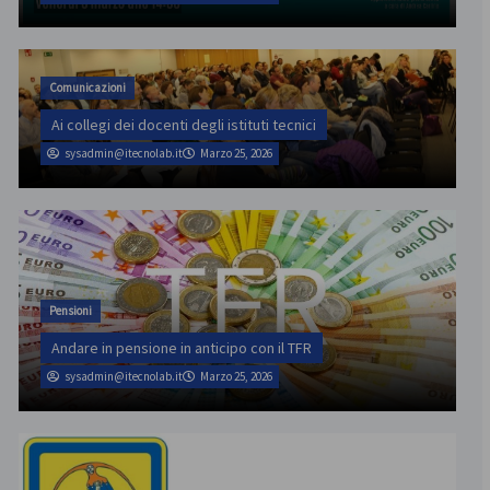
Comunicazioni
Ai collegi dei docenti degli istituti tecnici
sysadmin@itecnolab.it
Marzo 25, 2026
Pensioni
Andare in pensione in anticipo con il TFR
sysadmin@itecnolab.it
Marzo 25, 2026