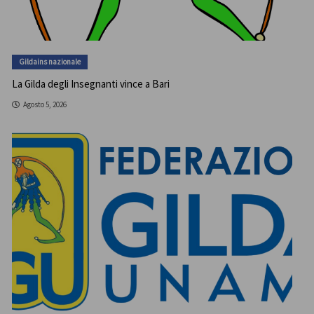
Gildains nazionale
La Gilda degli Insegnanti vince a Bari
Agosto 5, 2026