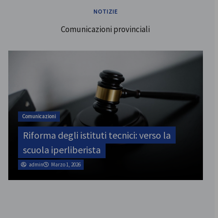
NOTIZIE
Comunicazioni provinciali
ATA
i: verso la
SINATAS Venezia, assemblea pro
il 31 luglio
admin
Marzo 1, 2026