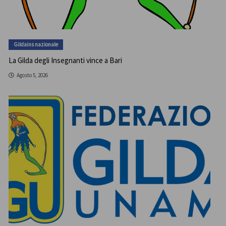
Gildains nazionale
La Gilda degli Insegnanti vince a Bari
Agosto 5, 2026