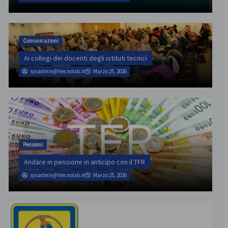
Comunicazioni
Ai collegi dei docenti degli istituti tecnici
sysadmin@itecnolab.it
Marzo 25, 2026
Pensioni
Andare in pensione in anticipo con il TFR
sysadmin@itecnolab.it
Marzo 25, 2026