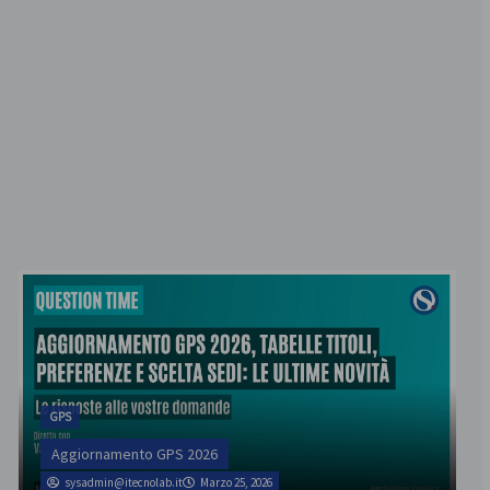
Pensioni
Cos’è il fondo pensione Espero e come
funziona?
admin
Marzo 1, 2026
GPS
Aggiornamento GPS 2026
sysadmin@itecnolab.it
Marzo 25, 2026