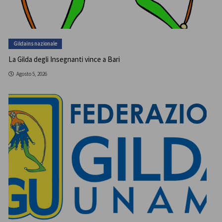
Gildains nazionale
La Gilda degli Insegnanti vince a Bari
Agosto 5, 2026