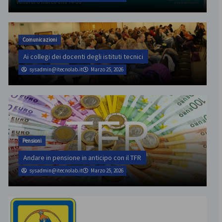
Comunicazioni
Ai collegi dei docenti degli istituti tecnici
sysadmin@itecnolab.it
Marzo 25, 2026
Pensioni
Andare in pensione in anticipo con il TFR
sysadmin@itecnolab.it
Marzo 25, 2026