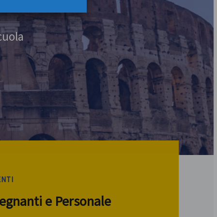
cuola
ENTI
segnanti e Personale