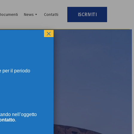
Documenti
News
Contatti
ISCRIVITI
×
per il periodo
TI
ando nell’oggetto
ontatto
.