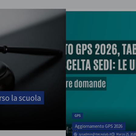
ATA
rso la scuola
SINATAS Venezia, 
luglio
GPS
admin
Marzo 1, 2026
Aggiornamento GPS 2026
sysadmin@itecnolab.it
Marzo 25, 202