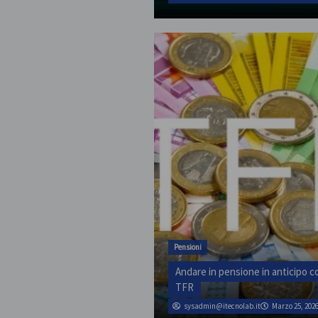
Pensioni
Andare in pensione in anticipo co
TFR
sysadmin@itecnolab.it
Marzo 25, 202