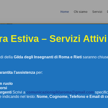
Home
Chi siamo
Servizi
a Estiva – Servizi Attivi
edi della
Gilda degli Insegnanti di Roma e Rieti
saranno chiuse 
antita l’assistenza
per:
LDA DEGLI INSEGNAN
in ruolo
orsi
urgenti
Scrivi a
comunicazionigildaroma@gmail.com
specific
e indicando nel testo:
Nome, Cognome, Telefono e Email di c
DI ROMA E RIETI