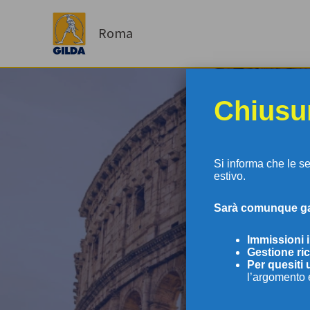
Vai
al
Roma
contenuto
Chiusur
Si informa che le s
estivo.
S
arà comunque gar
GI
Immissioni 
Gestione ric
Per
quesiti 
l’argomento 