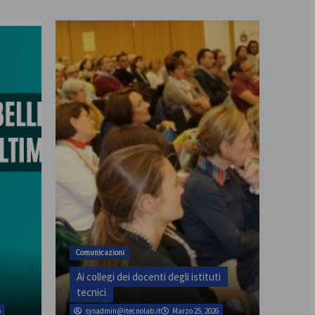
assemblea provinciale il 31
Comunicazioni
Ai collegi dei docenti degli istituti
tecnici
6
sysadmin@itecnolab.it
Marzo 25, 2026