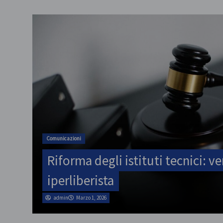
Comunicazioni
Riforma degli istituti tecnici: ve
iperliberista
admin
Marzo 1, 2026