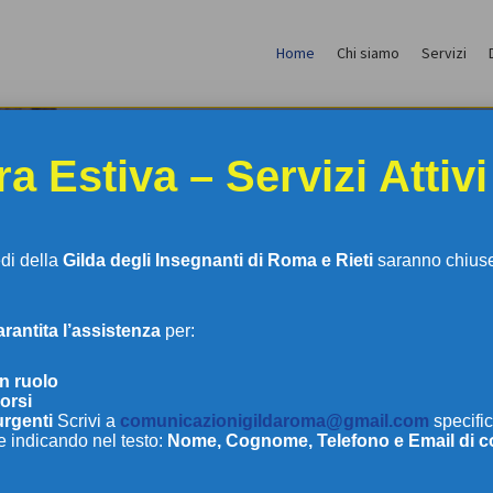
Home
Chi siamo
Servizi
a Estiva – Servizi Attivi
edi della
Gilda degli Insegnanti di Roma e Rieti
saranno chiuse 
antita l’assistenza
per:
LDA DEGLI INSEGNAN
in ruolo
orsi
urgenti
Scrivi a
comunicazionigildaroma@gmail.com
specific
e indicando nel testo:
Nome, Cognome, Telefono e Email di c
DI ROMA E RIETI