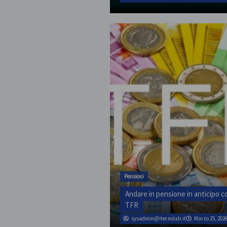
Pensioni
Andare in pensione in anticipo co
TFR
sysadmin@itecnolab.it
Marzo 25, 202