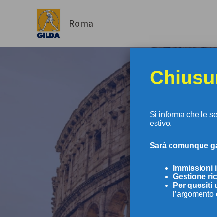
Vai
al
Roma
contenuto
Chiusur
Si informa che le s
estivo.
S
arà comunque gar
GI
Immissioni 
Gestione ric
Per
quesiti 
l’argomento 