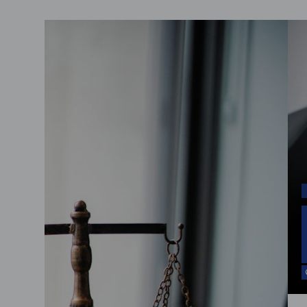
Comunicazioni
Riforma degli istituti tecnici: ve
iperliberista
admin
Marzo 1, 2026