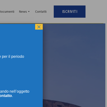
Documenti
News
Contatti
ISCRIVITI
×
per il periodo
TI
ando nell’oggetto
ontatto
.