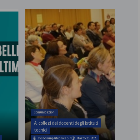
assemblea provinciale il 31
Comunicazioni
Ai collegi dei docenti degli istituti
tecnici
6
sysadmin@itecnolab.it
Marzo 25, 2026