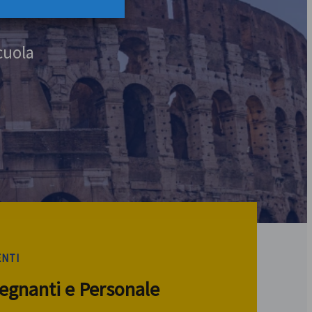
cuola
ENTI
segnanti e Personale