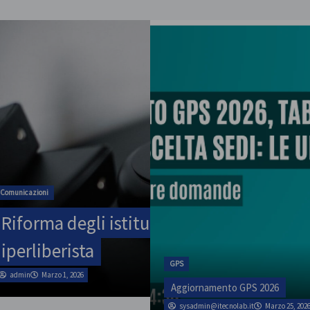
ATA
rso la scuola
SINATAS Venezia, 
luglio
GPS
admin
Marzo 1, 2026
Aggiornamento GPS 2026
sysadmin@itecnolab.it
Marzo 25, 202