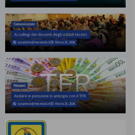
Comunicazioni
Ai collegi dei docenti degli istituti tecnici
sysadmin@itecnolab.it
Marzo 25, 2026
Pensioni
Andare in pensione in anticipo con il TFR
sysadmin@itecnolab.it
Marzo 25, 2026