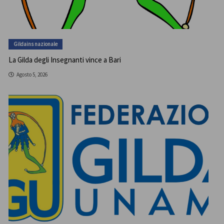
Gildains nazionale
La Gilda degli Insegnanti vince a Bari
Agosto 5, 2026