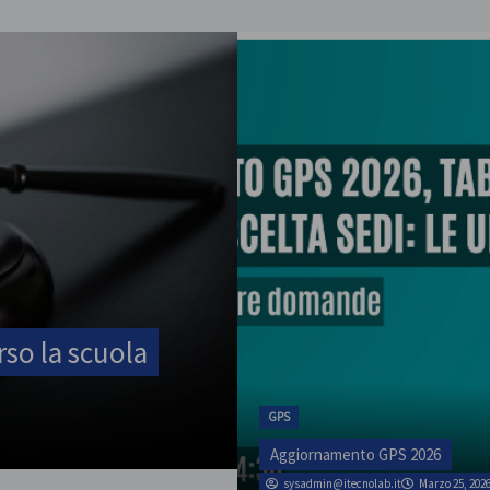
ATA
rso la scuola
SINATAS Venezia, 
luglio
GPS
admin
Marzo 1, 2026
Aggiornamento GPS 2026
sysadmin@itecnolab.it
Marzo 25, 202