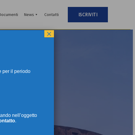
Documenti
News
Contatti
ISCRIVITI
×
per il periodo
TI
ando nell’oggetto
ontatto
.