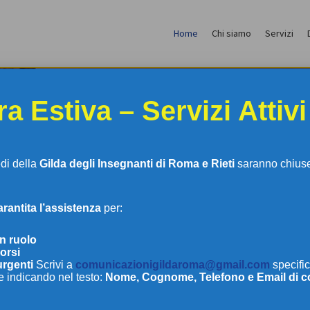
Home
Chi siamo
Servizi
a Estiva – Servizi Attivi
edi della
Gilda degli Insegnanti di Roma e Rieti
saranno chiuse 
antita l’assistenza
per:
LDA DEGLI INSEGNAN
in ruolo
orsi
urgenti
Scrivi a
comunicazionigildaroma@gmail.com
specific
e indicando nel testo:
Nome, Cognome, Telefono e Email di c
DI ROMA E RIETI