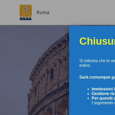
Vai
al
Roma
contenuto
Chiusur
Si informa che le s
estivo.
S
arà comunque gar
GI
Immissioni 
Gestione ric
Per
quesiti 
l’argomento 