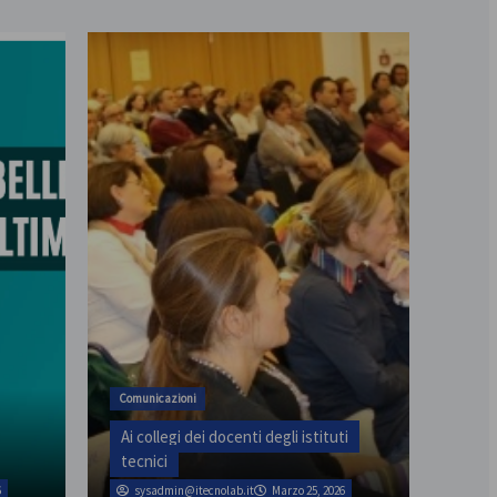
assemblea provinciale il 31
Comunicazioni
Ai collegi dei docenti degli istituti
tecnici
6
sysadmin@itecnolab.it
Marzo 25, 2026