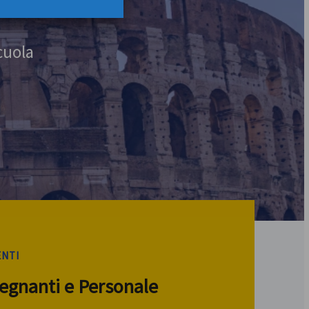
cuola
ENTI
segnanti e Personale