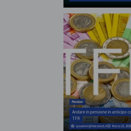
Pensioni
Andare in pensione in anticipo co
TFR
sysadmin@itecnolab.it
Marzo 25, 202