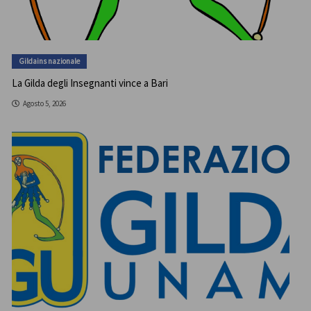
Gildains nazionale
La Gilda degli Insegnanti vince a Bari
Agosto 5, 2026