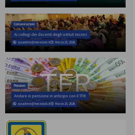
Comunicazioni
Ai collegi dei docenti degli istituti tecnici
sysadmin@itecnolab.it
Marzo 25, 2026
Pensioni
Andare in pensione in anticipo con il TFR
sysadmin@itecnolab.it
Marzo 25, 2026