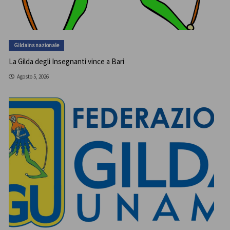
Gildains nazionale
La Gilda degli Insegnanti vince a Bari
Agosto 5, 2026