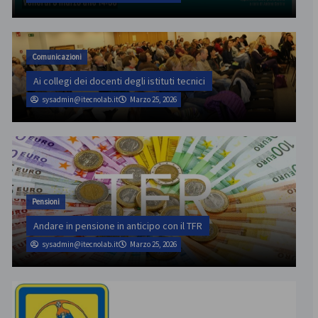
Comunicazioni
Ai collegi dei docenti degli istituti tecnici
sysadmin@itecnolab.it
Marzo 25, 2026
Pensioni
Andare in pensione in anticipo con il TFR
sysadmin@itecnolab.it
Marzo 25, 2026