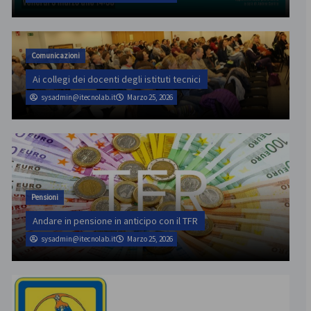
Comunicazioni
Ai collegi dei docenti degli istituti tecnici
sysadmin@itecnolab.it
Marzo 25, 2026
Pensioni
Andare in pensione in anticipo con il TFR
sysadmin@itecnolab.it
Marzo 25, 2026