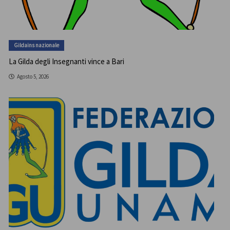
Gildains nazionale
La Gilda degli Insegnanti vince a Bari
Agosto 5, 2026