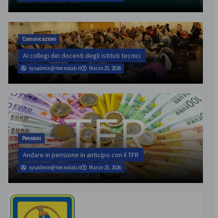
Comunicazioni
Ai collegi dei docenti degli istituti tecnici
sysadmin@itecnolab.it
Marzo 25, 2026
Pensioni
Andare in pensione in anticipo con il TFR
sysadmin@itecnolab.it
Marzo 25, 2026