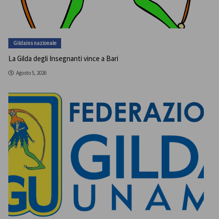
Gildains nazionale
La Gilda degli Insegnanti vince a Bari
Agosto 5, 2026