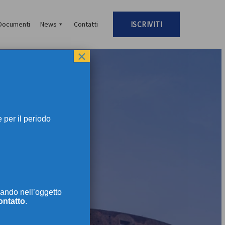
Documenti
News
Contatti
ISCRIVITI
×
per il periodo
TI
ando nell’oggetto
ontatto
.