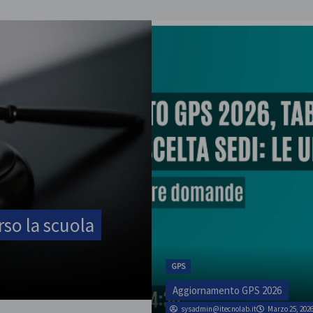
ATA
rso la scuola
SINATAS Venezia, 
luglio
GPS
admin
Marzo 1, 2026
Aggiornamento GPS 2026
sysadmin@itecnolab.it
Marzo 25, 202