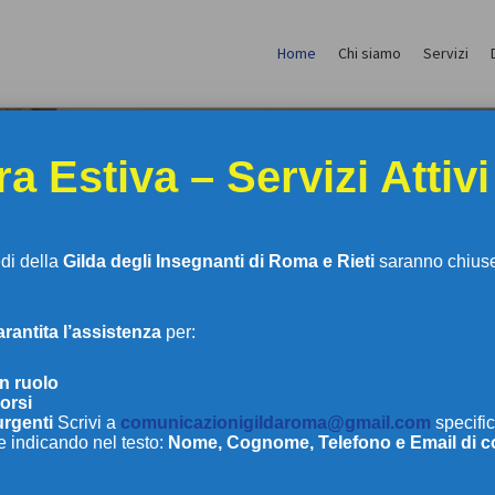
Home
Chi siamo
Servizi
a Estiva – Servizi Attivi
edi della
Gilda degli Insegnanti di Roma e Rieti
saranno chiuse 
antita l’assistenza
per:
LDA DEGLI INSEGNAN
in ruolo
orsi
urgenti
Scrivi a
comunicazionigildaroma@gmail.com
specific
e indicando nel testo:
Nome, Cognome, Telefono e Email di c
DI ROMA E RIETI