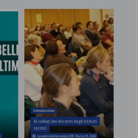
assemblea provinciale il 31
Comunicazioni
Ai collegi dei docenti degli istituti
tecnici
6
sysadmin@itecnolab.it
Marzo 25, 2026