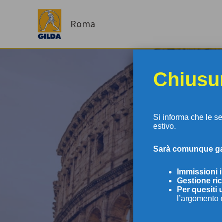
Vai
al
Roma
contenuto
Chiusur
Si informa che le s
estivo.
S
arà comunque gar
GI
Immissioni 
Gestione ric
Per
quesiti 
l’argomento 