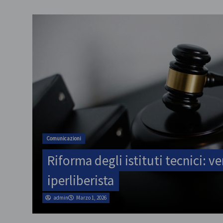
Comunicazioni
Riforma degli istituti tecnici: ve
iperliberista
admin
Marzo 1, 2026