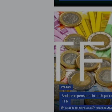
Pensioni
Andare in pensione in anticipo co
TFR
sysadmin@itecnolab.it
Marzo 25, 202