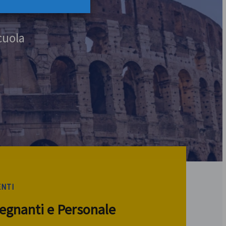
cuola
ENTI
segnanti e Personale