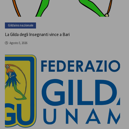
Gildains nazionale
La Gilda degli Insegnanti vince a Bari
Agosto 5, 2026