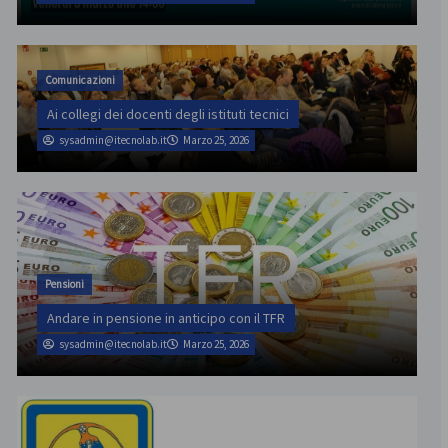
Comunicazioni
Ai collegi dei docenti degli istituti tecnici
sysadmin@itecnolab.it
Marzo 25, 2026
Pensioni
Andare in pensione in anticipo con il TFR
sysadmin@itecnolab.it
Marzo 25, 2026