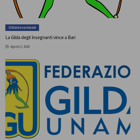
Gildains nazionale
La Gilda degli Insegnanti vince a Bari
Agosto 5, 2026