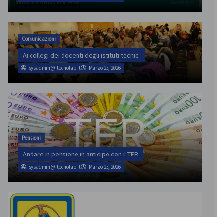
Comunicazioni
Ai collegi dei docenti degli istituti tecnici
sysadmin@itecnolab.it
Marzo 25, 2026
Pensioni
Andare in pensione in anticipo con il TFR
sysadmin@itecnolab.it
Marzo 25, 2026