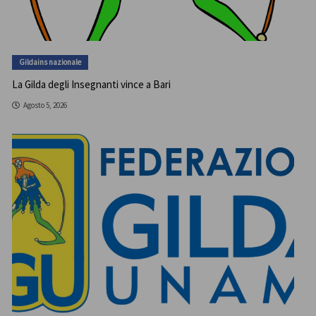
Gildains nazionale
La Gilda degli Insegnanti vince a Bari
Agosto 5, 2026