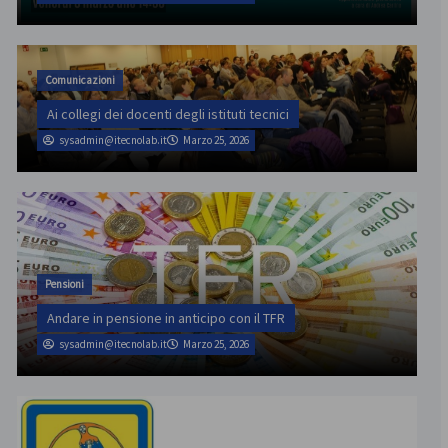
Comunicazioni
Ai collegi dei docenti degli istituti tecnici
sysadmin@itecnolab.it
Marzo 25, 2026
Pensioni
Andare in pensione in anticipo con il TFR
sysadmin@itecnolab.it
Marzo 25, 2026