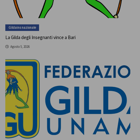
Gildains nazionale
La Gilda degli Insegnanti vince a Bari
Agosto 5, 2026