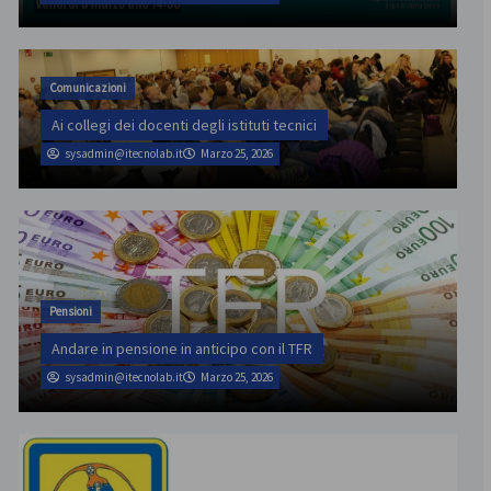
Comunicazioni
Ai collegi dei docenti degli istituti tecnici
sysadmin@itecnolab.it
Marzo 25, 2026
Pensioni
Andare in pensione in anticipo con il TFR
sysadmin@itecnolab.it
Marzo 25, 2026