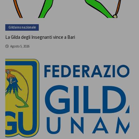
Gildains nazionale
La Gilda degli Insegnanti vince a Bari
Agosto 5, 2026