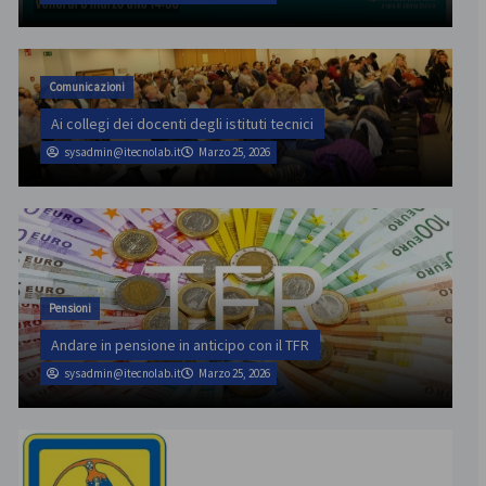
Comunicazioni
Ai collegi dei docenti degli istituti tecnici
sysadmin@itecnolab.it
Marzo 25, 2026
Pensioni
Andare in pensione in anticipo con il TFR
sysadmin@itecnolab.it
Marzo 25, 2026