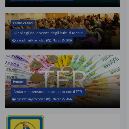
Comunicazioni
Ai collegi dei docenti degli istituti tecnici
sysadmin@itecnolab.it
Marzo 25, 2026
Pensioni
Andare in pensione in anticipo con il TFR
sysadmin@itecnolab.it
Marzo 25, 2026