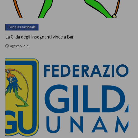
Gildains nazionale
La Gilda degli Insegnanti vince a Bari
Agosto 5, 2026