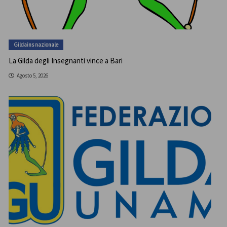
Gildains nazionale
La Gilda degli Insegnanti vince a Bari
Agosto 5, 2026