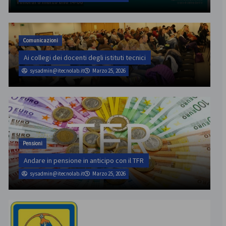
Comunicazioni
Ai collegi dei docenti degli istituti tecnici
sysadmin@itecnolab.it
Marzo 25, 2026
Pensioni
Andare in pensione in anticipo con il TFR
sysadmin@itecnolab.it
Marzo 25, 2026