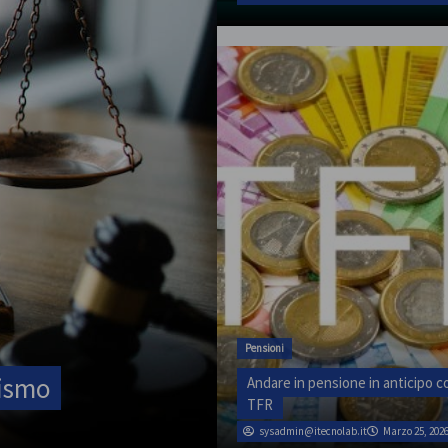
Pensioni
Andare in pensione in anticipo co
TFR
sysadmin@itecnolab.it
Marzo 25, 202