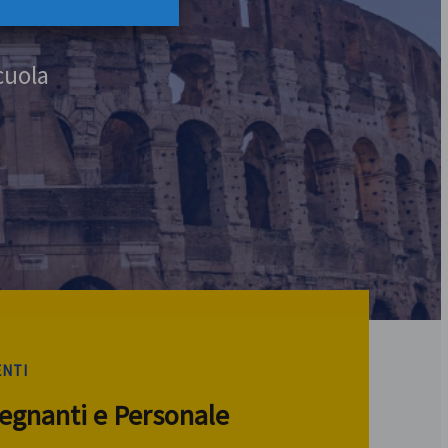
cuola
ENTI
segnanti e Personale