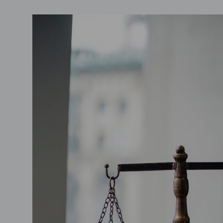
Comunicazioni
Riforma degli istituti tecnici: ve
iperliberista
admin
Marzo 1, 2026