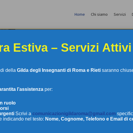
Home
Chi siamo
Servizi
a Estiva – Servizi Attivi
edi della
Gilda degli Insegnanti di Roma e Rieti
saranno chiuse 
antita l’assistenza
per:
LDA DEGLI INSEGNAN
in ruolo
orsi
urgenti
Scrivi a
comunicazionigildaroma@gmail.com
specific
e indicando nel testo:
Nome, Cognome, Telefono e Email di c
DI ROMA E RIETI