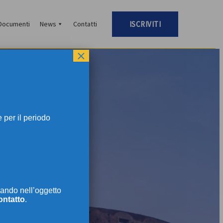
Documenti
News
Contatti
ISCRIVITI
×
per il periodo
TI
ando nell’oggetto
ontatto
.