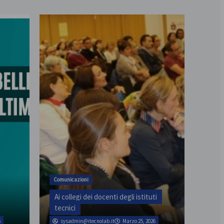
assemblea provinciale il 31
Comunicazioni
Ai collegi dei docenti degli istituti
tecnici
6
sysadmin@itecnolab.it
Marzo 25, 2026