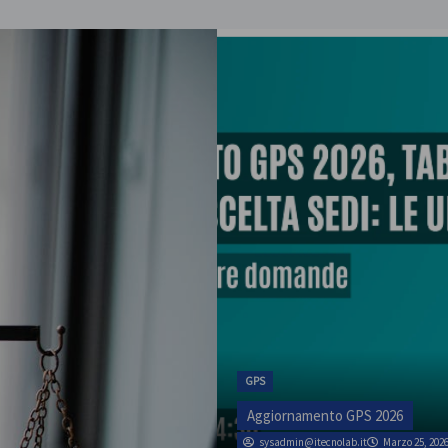
ATA
rso la scuola
SINATAS Venezia, 
luglio
GPS
admin
Marzo 1, 2026
Aggiornamento GPS 2026
sysadmin@itecnolab.it
Marzo 25, 202