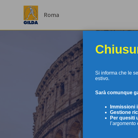
Vai
al
Roma
contenuto
Chiusur
Si informa che le s
estivo.
S
arà comunque gar
GI
Immissioni 
Gestione ric
Per
quesiti 
l’argomento 